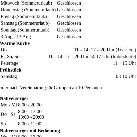
Mittwoch (Sommerurlaub)
Geschlossen
Donnerstag (Sommerurlaub)
Geschlossen
Freitag (Sommerurlaub)
Geschlossen
Samstag (Sommerurlaub)
Geschlossen
Sonntag (Sommerurlaub)
Geschlossen
3 Aug - 13 Aug
Geschlossen
Warme Küche
Do
11 – 14, 17 – 20 Uhr (Toasterei)
Fr, Sa, So
11 – 14, 17 – 20 Uhr 14-17 Uhr (Imbisskarte)
Feiertage
11 – 15 Uhr
Frühstück
Samstag
08-10 Uhr
oder nach Vereinbarung für Gruppen ab 10 Personen.
Nahversorger
Mo - Mi
8:00 - 20:00
8:00 - 12:00
Do - Sa
13:00 - 20:00
So
8:00 - 11:00
Nahversorger mit Bedienung
Mo - Mi
8:00 - 13:00