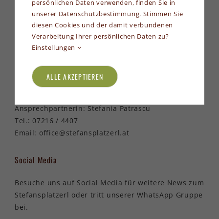
persönlichen Daten verwenden, finden Sie in
unserer Datenschutzbestimmung. Stimmen Sie
diesen Cookies und der damit verbundenen
Verarbeitung Ihrer persönlichen Daten zu?
Einstellungen
Stefansplatzerl
ALLE AKZEPTIEREN
St. Stefan am Walde 36
4170 St. Stefan-Afiesl
Ansprechpartnerin: Stefania Patrascu
Tel.: 07216 / 4407
Email:
office@stefansplatzerl.at
Social Media
Besuche uns auf Social Media für weitere News zum
Stefansplatzerl oder tritt unserer WhatsApp Gruppe
bei.