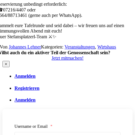
eservierung unbedingt erforderlich:
07216/4407 oder
664/88713461 (gerne auch per WhatsApp).
ammelt eure Tafelrunde und seid dabei – wir freuen uns auf einen
timmungsvollen Abend mit euch!
uer Stefansplatzerl-Team ⚔️✨
Von
Johannes Lehner
Kategorien:
Veranstaltungen
,
Wirtshaus
illst auch du ein aktiver Teil der Genossenschaft sein?
Jetzt mitmachen!
×
Anmelden
Registrieren
Anmelden
Username or Email
*