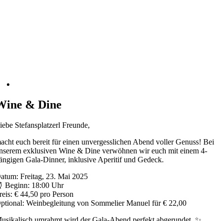
Wine & Dine
iebe Stefansplatzerl Freunde,
acht euch bereit für einen unvergesslichen Abend voller Genuss! Bei
nserem exklusiven Wine & Dine verwöhnen wir euch mit einem 4-
ängigen Gala-Dinner, inklusive Aperitif und Gedeck.
atum: Freitag, 23. Mai 2025
 Beginn: 18:00 Uhr
reis: € 44,50 pro Person
ptional: Weinbegleitung von Sommelier Manuel für € 22,00
usikalisch umrahmt wird der Gala-Abend perfekt abgerundet. ✨