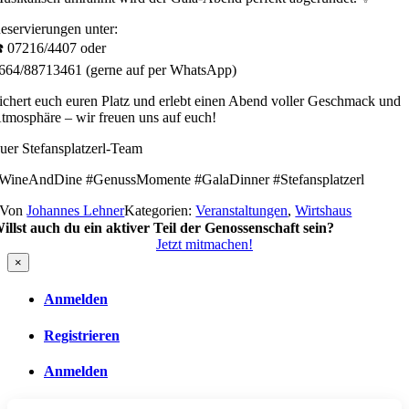
eservierungen unter:
️ 07216/4407 oder
664/88713461 (gerne auf per WhatsApp)
ichert euch euren Platz und erlebt einen Abend voller Geschmack und
tmosphäre – wir freuen uns auf euch!
uer Stefansplatzerl-Team
WineAndDine #GenussMomente #GalaDinner #Stefansplatzerl
Von
Johannes Lehner
Kategorien:
Veranstaltungen
,
Wirtshaus
illst auch du ein aktiver Teil der Genossenschaft sein?
Jetzt mitmachen!
×
Anmelden
Registrieren
Anmelden