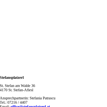
Stefansplatzerl
St. Stefan am Walde 36
4170 St. Stefan-Afiesl
Ansprechpartnerin: Stefania Patrascu
Tel.: 07216 / 4407
Email:
office@stefansplatzerl.at