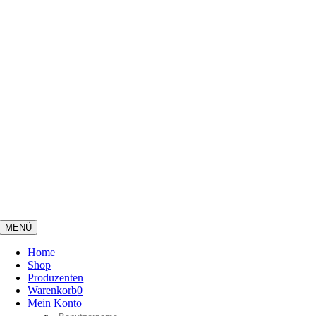
Zum
Inhalt
springen
MENÜ
Home
Shop
Produzenten
Warenkorb
0
Mein Konto
Username: